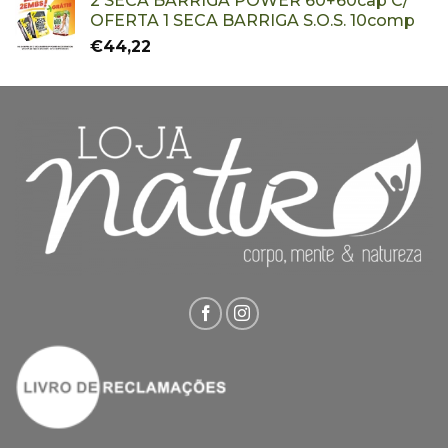
2 SECA BARRIGA POWER 60+60cap C/
OFERTA 1 SECA BARRIGA S.O.S. 10comp
€
44,22