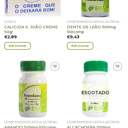
CORPO
COMPRIMIDOS/CÁPSULAS/DRAGEIAS/PASTILHAS/GOMAS
CALICIDA S. JOÃO CREME
DENTE DE LEÃO 500mg
50gr
100comp
€
2,89
€
9,43
Adicionar
Adicionar
Adicionar
Adicionar
Favoritos
Favoritos
ESGOTADO
COMPRIMIDOS/CÁPSULAS/DRAGEIAS/PASTILHAS/GOMAS
COMPRIMIDOS/CÁPSULAS/DRAGEIAS/PASTILHAS/GOMAS
ALCACHOFRA 500mg
ARANDO 500mg 100comp