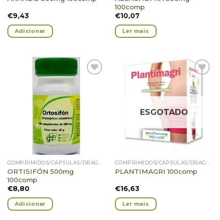
100comp
€
9,43
€
10,07
Adicionar
Ler mais
Adicionar
Adicionar
Favoritos
Favoritos
ESGOTADO
COMPRIMIDOS/CÁPSULAS/DRAGEIAS/PASTILHAS/GOMAS
COMPRIMIDOS/CÁPSULAS/DRAGEIAS/PASTILHAS/GOMAS
ORTISIFÓN 500mg
PLANTIMAGRI 100comp
100comp
€
8,80
€
16,63
Adicionar
Ler mais