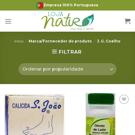
Skip
Empresa 100% Portuguesa
to
content
Início
/
Marca/Fornecedor do produto
/
J. G. Coelho
FILTRAR
Adicionar
Adicionar
Favoritos
Favoritos