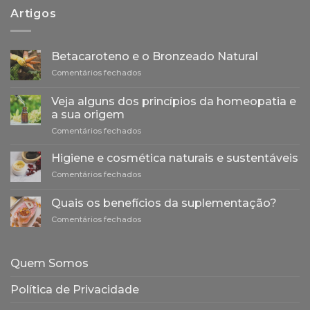
Artigos
Betacaroteno e o Bronzeado Natural
em
Comentários fechados
Betacaroteno
e
Veja alguns dos princípios da homeopatia e
o
a sua origem
Bronzeado
em
Comentários fechados
Natural
Veja
alguns
Higiene e cosmética naturais e sustentáveis
dos
em
Comentários fechados
princípios
Higiene
da
e
homeopatia
Quais os benefícios da suplementação?
cosmética
e
em
Comentários fechados
naturais
a
Quais
e
sua
os
sustentáveis
origem
benefícios
Quem Somos
da
suplementação?
Política de Privacidade