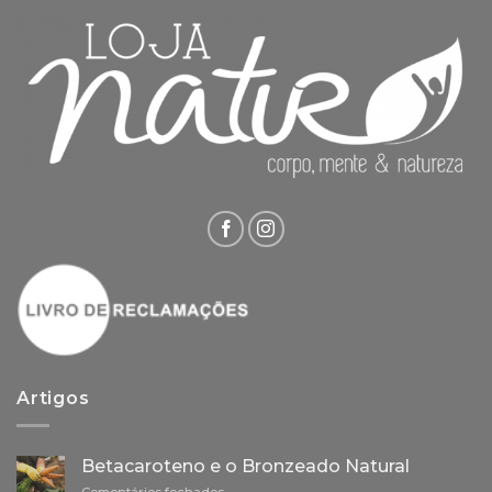
Artigos
Betacaroteno e o Bronzeado Natural
em
Comentários fechados