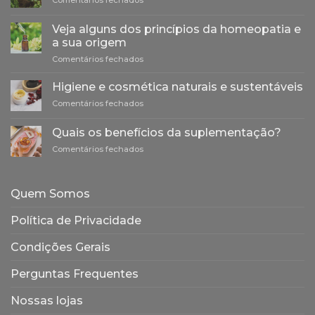
Betacaroteno
e
Veja alguns dos princípios da homeopatia e
o
a sua origem
Bronzeado
em
Comentários fechados
Natural
Veja
alguns
Higiene e cosmética naturais e sustentáveis
dos
em
Comentários fechados
princípios
Higiene
da
e
homeopatia
Quais os benefícios da suplementação?
cosmética
e
em
Comentários fechados
naturais
a
Quais
e
sua
os
sustentáveis
origem
benefícios
Quem Somos
da
suplementação?
Política de Privacidade
Condições Gerais
Perguntas Frequentes
Nossas lojas