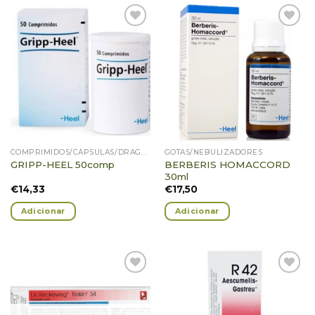
Adicionar
Adicionar
Favoritos
Favoritos
COMPRIMIDOS/CÁPSULAS/DRAGEIAS/GRÂNULOS
GOTAS/NEBULIZADORES
BERBERIS HOMACCORD
GRIPP-HEEL 50comp
30ml
€
14,33
€
17,50
Adicionar
Adicionar
Adicionar
Adicionar
Favoritos
Favoritos