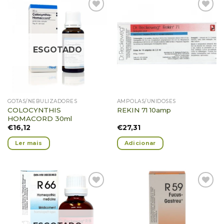
Adicionar
Adicionar
Favoritos
Favoritos
ESGOTADO
GOTAS/NEBULIZADORES
AMPOLAS/UNIDOSES
COLOCYNTHIS
REKIN 71 10amp
HOMACORD 30ml
€
16,12
€
27,31
Ler mais
Adicionar
Adicionar
Adicionar
Favoritos
Favoritos