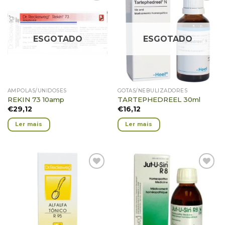
Adicionar
Adicionar
Favoritos
Favoritos
ESGOTADO
ESGOTADO
AMPOLAS/UNIDOSES
GOTAS/NEBULIZADORES
REKIN 73 10amp
TARTEPHEDREEL 30ml
€
29,12
€
16,12
Ler mais
Ler mais
Adicionar
Adicionar
Favoritos
Favoritos