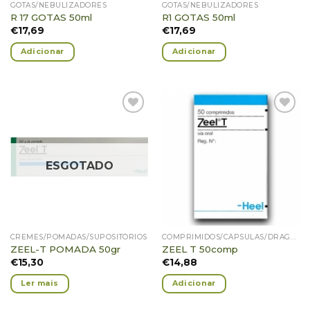
GOTAS/NEBULIZADORES
GOTAS/NEBULIZADORES
R 17 GOTAS 50ml
R1 GOTAS 50ml
€
17,69
€
17,69
Adicionar
Adicionar
Adicionar
Adicionar
Favoritos
Favoritos
ESGOTADO
CREMES/POMADAS/SUPOSITÓRIOS
COMPRIMIDOS/CÁPSULAS/DRAGEIAS/GRÂNULOS
ZEEL-T POMADA 50gr
ZEEL T 50comp
€
15,30
€
14,88
Ler mais
Adicionar