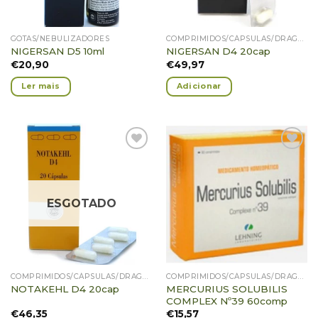
GOTAS/NEBULIZADORES
COMPRIMIDOS/CÁPSULAS/DRAGEIAS/GRÂNULOS
NIGERSAN D5 10ml
NIGERSAN D4 20cap
€
20,90
€
49,97
Ler mais
Adicionar
Adicionar
Adicionar
Favoritos
Favoritos
ESGOTADO
COMPRIMIDOS/CÁPSULAS/DRAGEIAS/GRÂNULOS
COMPRIMIDOS/CÁPSULAS/DRAGEIAS/GRÂNULOS
MERCURIUS SOLUBILIS
NOTAKEHL D4 20cap
COMPLEX Nº39 60comp
€
46,35
€
15,57