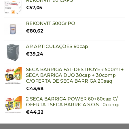
REKONVIT 90 CAPS
€
57,05
REKONVIT 500Gr PÓ
€
80,62
AR ARTICULAÇÕES 60cap
€
39,24
SECA BARRIGA FAT-DESTROYER 500ml +
SECA BARRIGA DUO 30cap + 30comp
C/OFERTA DE SECA BARRIGA 20saq
€
43,68
2 SECA BARRIGA POWER 60+60cap C/
OFERTA 1 SECA BARRIGA S.O.S. 10comp
€
44,22