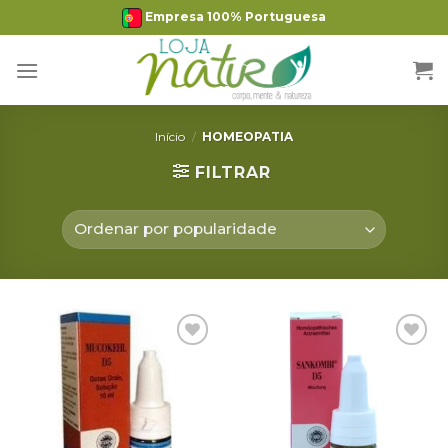
Skip
Empresa 100% Portuguesa
to
content
Início
/
HOMEOPATIA
FILTRAR
Adicionar
Adicionar
Favoritos
Favoritos