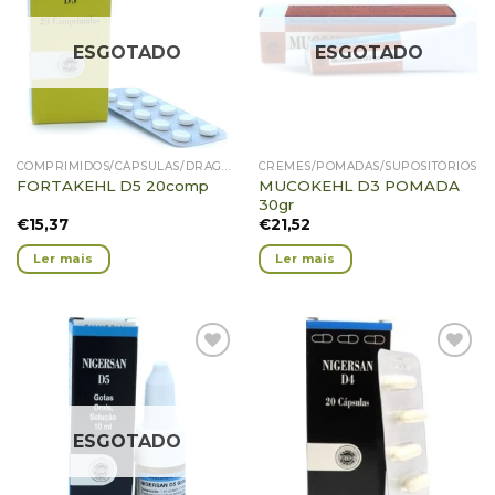
Favoritos
Favoritos
ESGOTADO
ESGOTADO
COMPRIMIDOS/CÁPSULAS/DRAGEIAS/GRÂNULOS
CREMES/POMADAS/SUPOSITÓRIOS
MUCOKEHL D3 POMADA
FORTAKEHL D5 20comp
30gr
€
15,37
€
21,52
Ler mais
Ler mais
Adicionar
Adicionar
Favoritos
Favoritos
ESGOTADO