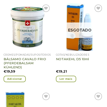
Adicionar
Adicionar
Favoritos
Favoritos
ESGOTADO
CREMES/POMADAS/SUPOSITÓRIOS
GOTAS/NEBULIZADORES
BÁLSAMO CAVALO FRIO
NOTAKEHL D5 10ml
(PFERDEBALSAM
KÜHLEND)
€
19,59
€
19,21
Adicionar
Ler mais
Adicionar
Adicionar