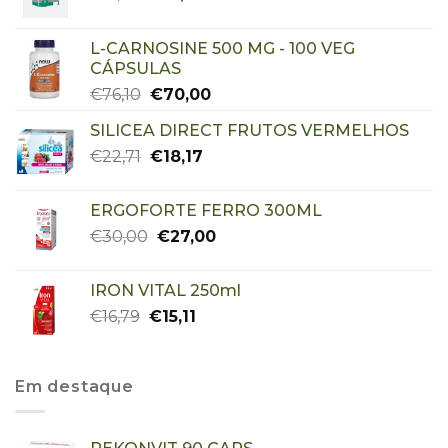
L-CARNOSINE 500 MG - 100 VEG
CÁPSULAS
€
76,10
€
70,00
SILICEA DIRECT FRUTOS VERMELHOS
€
22,71
€
18,17
ERGOFORTE FERRO 300ML
€
30,00
€
27,00
IRON VITAL 250ml
€
16,79
€
15,11
Em destaque