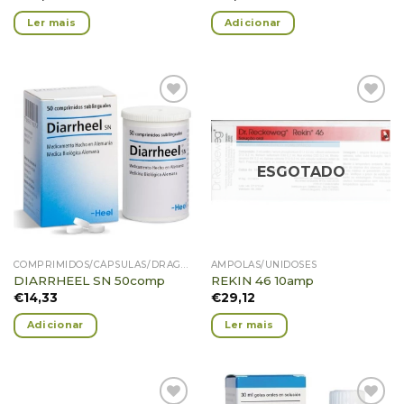
Ler mais
Adicionar
Adicionar
Adicionar
Favoritos
Favoritos
ESGOTADO
COMPRIMIDOS/CÁPSULAS/DRAGEIAS/GRÂNULOS
AMPOLAS/UNIDOSES
DIARRHEEL SN 50comp
REKIN 46 10amp
€
14,33
€
29,12
Adicionar
Ler mais