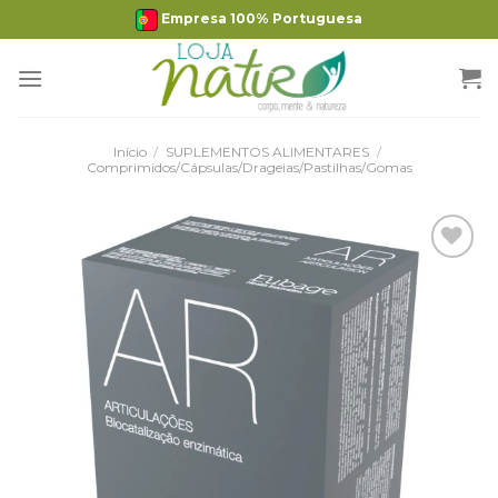
Skip
Empresa 100% Portuguesa
to
content
Início
/
SUPLEMENTOS ALIMENTARES
/
Comprimidos/Cápsulas/Drageias/Pastilhas/Gomas
Adicionar
Favoritos