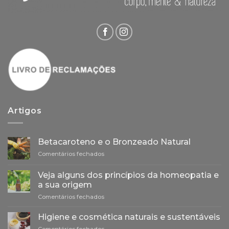
Artigos
Betacaroteno e o Bronzeado Natural
em
Comentários fechados
Betacaroteno
e
Veja alguns dos princípios da homeopatia e
o
a sua origem
Bronzeado
em
Comentários fechados
Natural
Veja
alguns
Higiene e cosmética naturais e sustentáveis
dos
em