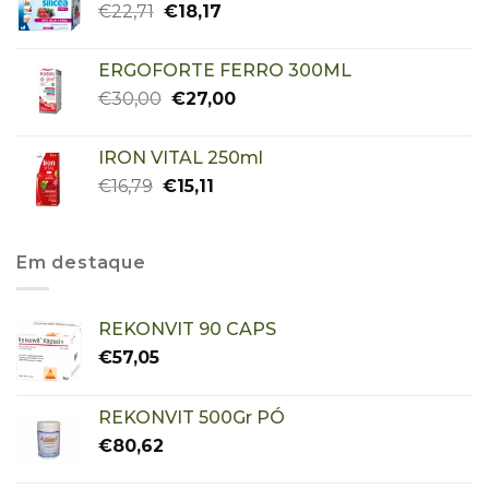
€
22,71
€
18,17
ERGOFORTE FERRO 300ML
€
30,00
€
27,00
IRON VITAL 250ml
€
16,79
€
15,11
Em destaque
REKONVIT 90 CAPS
€
57,05
REKONVIT 500Gr PÓ
€
80,62