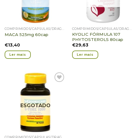
COMPRIMIDOS/CÁPSULAS/DRAGEIAS/PASTILHAS/GOMAS
COMPRIMIDOS/CÁPSULAS/DRAGEIAS/PASTILHAS/GOMAS
KYOLIC FÓRMULA 107
MACA 525mg 60cap
PHYTOSTEROLS 80cap
€
13,40
€
29,63
Ler mais
Ler mais
Adicionar
Favoritos
ESGOTADO
COMPRIMIDOS/CÁPSULAS/DRAGEIAS/PASTILHAS/GOMAS