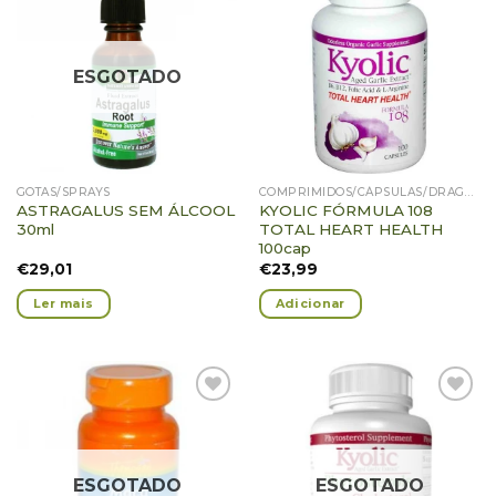
Adicionar
Adicionar
Favoritos
Favoritos
ESGOTADO
GOTAS/SPRAYS
COMPRIMIDOS/CÁPSULAS/DRAGEIAS/PASTILHAS/GOMAS
ASTRAGALUS SEM ÁLCOOL
KYOLIC FÓRMULA 108
30ml
TOTAL HEART HEALTH
100cap
€
29,01
€
23,99
Ler mais
Adicionar
Adicionar
Adicionar
Favoritos
Favoritos
ESGOTADO
ESGOTADO