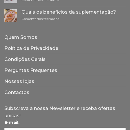
Comentários fechados
princípios
Higiene
da
e
homeopatia
Quais os benefícios da suplementação?
cosmética
e
em
Comentários fechados
naturais
a
Quais
e
sua
os
sustentáveis
origem
benefícios
Quem Somos
da
suplementação?
Política de Privacidade
Condições Gerais
Perguntas Frequentes
Nossas lojas
Contactos
Subscreva a nossa Newsletter e receba ofertas
únicas!
E-mail: