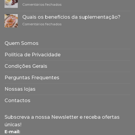
dos
em
Comentários fechados
princípios
Higiene
da
e
homeopatia
Quais os benefícios da suplementação?
cosmética
e
em
Comentários fechados
naturais
a
Quais
e
sua
os
sustentáveis
origem
benefícios
Quem Somos
da
suplementação?
Política de Privacidade
Condições Gerais
Perguntas Frequentes
Nossas lojas
Contactos
Subscreva a nossa Newsletter e receba ofertas
únicas!
E-mail: