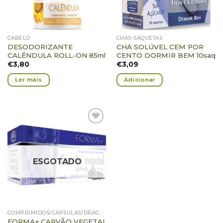
CABELO
CHÁS-SAQUETAS
DESODORIZANTE
CHÁ SOLÚVEL CEM POR
CALÊNDULA ROLL-ON 85ml
CENTO DORMIR BEM 10saq
€
3,80
€
3,09
Ler mais
Adicionar
Adicionar
Favoritos
ESGOTADO
COMPRIMIDOS/CÁPSULAS/DRAGEIAS/PASTILHAS/GOMAS
FORMA+ CARVÃO VEGETAL