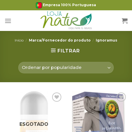
Skip
Empresa 100% Portuguesa
to
content
Início
/
Marca/Fornecedor do produto
/
Ignoramus
FILTRAR
Adicionar
Adicionar
Favoritos
Favoritos
ESGOTADO