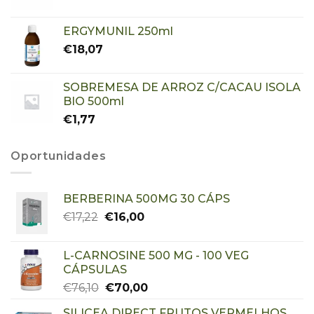
ERGYMUNIL 250ml
€
18,07
SOBREMESA DE ARROZ C/CACAU ISOLA
BIO 500ml
€
1,77
Oportunidades
BERBERINA 500MG 30 CÁPS
€
17,22
€
16,00
L-CARNOSINE 500 MG - 100 VEG
CÁPSULAS
€
76,10
€
70,00
SILICEA DIRECT FRUTOS VERMELHOS