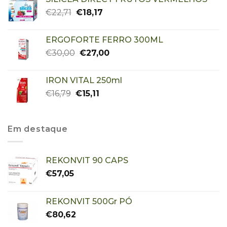
€
22,71
€
18,17
ERGOFORTE FERRO 300ML
€
30,00
€
27,00
IRON VITAL 250ml
€
16,79
€
15,11
Em destaque
REKONVIT 90 CAPS
€
57,05
REKONVIT 500Gr PÓ
€
80,62