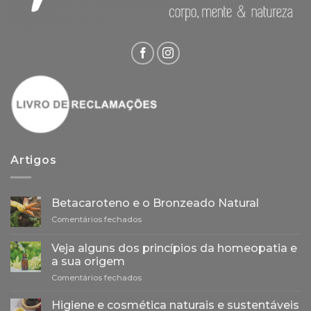
Artigos
Betacaroteno e o Bronzeado Natural
em
Comentários fechados
Betacaroteno
e
Veja alguns dos princípios da homeopatia e
o
a sua origem
Bronzeado
em
Comentários fechados
Natural
Veja
alguns
Higiene e cosmética naturais e sustentáveis