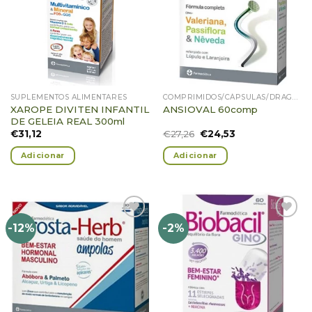
Favoritos
Favoritos
SUPLEMENTOS ALIMENTARES
COMPRIMIDOS/CÁPSULAS/DRAGEIAS/PASTILHAS/GOMAS
XAROPE DIVITEN INFANTIL
ANSIOVAL 60comp
DE GELEIA REAL 300ml
€
31,12
€
27,26
€
24,53
Adicionar
Adicionar
-12%
-2%
Adicionar
Adicionar
Favoritos
Favoritos