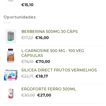
€
15,10
Oportunidades
BERBERINA 500MG 30 CÁPS
€
17,22
€
16,00
L-CARNOSINE 500 MG - 100 VEG
CÁPSULAS
€
76,10
€
70,00
SILICEA DIRECT FRUTOS VERMELHOS
€
22,71
€
18,17
ERGOFORTE FERRO 300ML
€
30,00
€
27,00