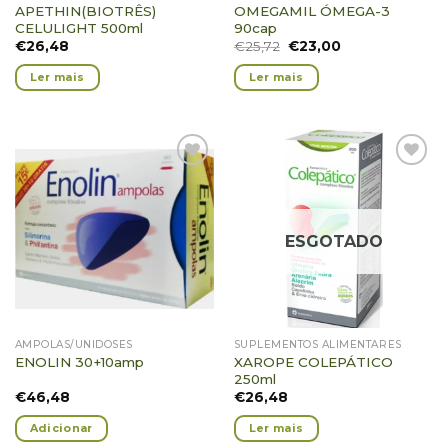
APETHIN(BIOTRÊS)
OMEGAMIL ÓMEGA-3
CELULIGHT 500ml
90cap
€
26,48
€
25,72
€
23,00
Ler mais
Ler mais
Adicionar
Adicionar
Favoritos
Favoritos
ESGOTADO
AMPOLAS/UNIDOSES
SUPLEMENTOS ALIMENTARES
XAROPE COLEPÁTICO
ENOLIN 30+10amp
250ml
€
46,48
€
26,48
Adicionar
Ler mais