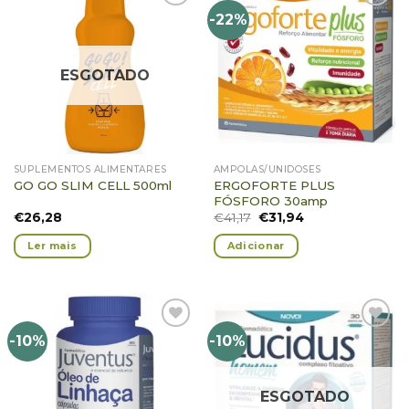
-22%
Adicionar
Adicionar
Favoritos
Favoritos
ESGOTADO
SUPLEMENTOS ALIMENTARES
AMPOLAS/UNIDOSES
ERGOFORTE PLUS
GO GO SLIM CELL 500ml
FÓSFORO 30amp
€
26,28
€
41,17
€
31,94
Ler mais
Adicionar
-10%
-10%
Adicionar
Adicionar
Favoritos
Favoritos
ESGOTADO