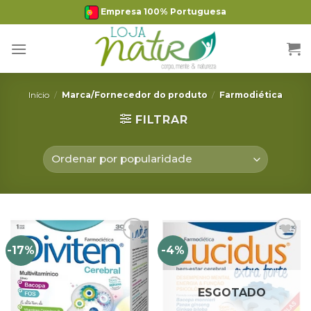
Skip
Empresa 100% Portuguesa
to
content
Início
/
Marca/Fornecedor do produto
/
Farmodiética
FILTRAR
-17%
-4%
Adicionar
Adicionar
Favoritos
Favoritos
ESGOTADO