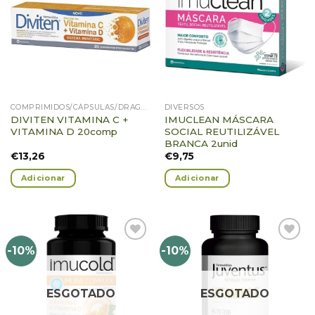
Adicionar
Adicionar
Favoritos
Favoritos
COMPRIMIDOS/CÁPSULAS/DRAGEIAS/PASTILHAS/GOMAS
DIVERSOS
DIVITEN VITAMINA C +
IMUCLEAN MÁSCARA
VITAMINA D 20comp
SOCIAL REUTILIZÁVEL
BRANCA 2unid
€
13,26
€
9,75
Adicionar
Adicionar
-10%
-10%
Adicionar
Adicionar
Favoritos
Favoritos
ESGOTADO
ESGOTADO