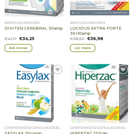
AMPOLAS/UNIDOSES
AMPOLAS/UNIDOSES
LUCIDUS EXTRA FORTE
DIVITEN CEREBRAL 30amp
30+10amp
€
41,17
€
34,25
€
38,50
€
36,98
Adicionar
Ler mais
Adicionar
Adicionar
Favoritos
Favoritos
COMPRIMIDOS/CÁPSULAS/DRAGEIAS/PASTILHAS/GOMAS
COMPRIMIDOS/CÁPSULAS/DRAGEIAS/PASTILHAS/GOMAS
EASYLAX 30comp
HIPERZAC 120cap