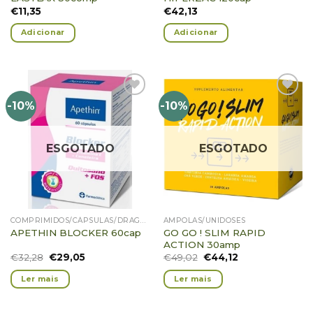
€
11,35
€
42,13
Adicionar
Adicionar
-10%
-10%
Adicionar
Adicionar
Favoritos
Favoritos
ESGOTADO
ESGOTADO
COMPRIMIDOS/CÁPSULAS/DRAGEIAS/PASTILHAS/GOMAS
AMPOLAS/UNIDOSES
GO GO ! SLIM RAPID
APETHIN BLOCKER 60cap
ACTION 30amp
€
32,28
€
29,05
€
49,02
€
44,12
Ler mais
Ler mais