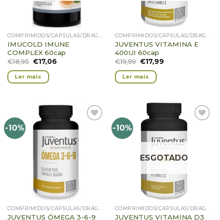
COMPRIMIDOS/CÁPSULAS/DRAGEIAS/PASTILHAS/GOMAS
COMPRIMIDOS/CÁPSULAS/DRAGEIAS/PASTILHAS/GOMAS
IMUCOLD IMUNE
JUVENTUS VITAMINA E
COMPLEX 60cap
400UI 60cap
€
18,95
€
17,06
€
19,99
€
17,99
Ler mais
Ler mais
-10%
-10%
Adicionar
Adicionar
Favoritos
Favoritos
ESGOTADO
COMPRIMIDOS/CÁPSULAS/DRAGEIAS/PASTILHAS/GOMAS
COMPRIMIDOS/CÁPSULAS/DRAGEIAS/PASTILHAS/GOMAS
JUVENTUS ÓMEGA 3-6-9
JUVENTUS VITAMINA D3