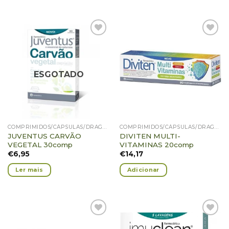
Adicionar
Adicionar
Favoritos
Favoritos
ESGOTADO
COMPRIMIDOS/CÁPSULAS/DRAGEIAS/PASTILHAS/GOMAS
COMPRIMIDOS/CÁPSULAS/DRAGEIAS/PASTILHAS/GOMAS
JUVENTUS CARVÃO
DIVITEN MULTI-
VEGETAL 30comp
VITAMINAS 20comp
€
6,95
€
14,17
Ler mais
Adicionar