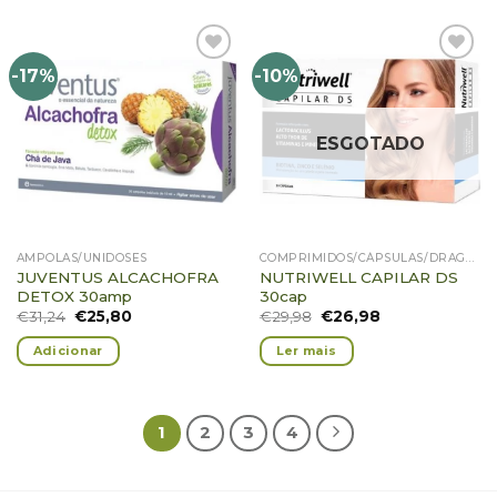
-17%
-10%
Adicionar
Adicionar
Favoritos
Favoritos
ESGOTADO
AMPOLAS/UNIDOSES
COMPRIMIDOS/CÁPSULAS/DRAGEIAS/PASTILHAS/GOMAS
JUVENTUS ALCACHOFRA
NUTRIWELL CAPILAR DS
DETOX 30amp
30cap
€
31,24
€
25,80
€
29,98
€
26,98
Adicionar
Ler mais
1
2
3
4