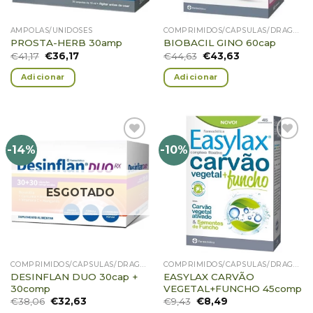
AMPOLAS/UNIDOSES
COMPRIMIDOS/CÁPSULAS/DRAGEIAS/PASTILHAS/GOMAS
PROSTA-HERB 30amp
BIOBACIL GINO 60cap
€
41,17
€
36,17
€
44,63
€
43,63
Adicionar
Adicionar
-14%
-10%
Adicionar
Adicionar
Favoritos
Favoritos
ESGOTADO
COMPRIMIDOS/CÁPSULAS/DRAGEIAS/PASTILHAS/GOMAS
COMPRIMIDOS/CÁPSULAS/DRAGEIAS/PASTILHAS/GOMAS
DESINFLAN DUO 30cap +
EASYLAX CARVÃO
30comp
VEGETAL+FUNCHO 45comp
€
38,06
€
32,63
€
9,43
€
8,49