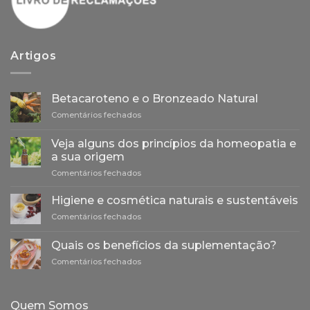
Artigos
Betacaroteno e o Bronzeado Natural
em
Comentários fechados
Betacaroteno
e
Veja alguns dos princípios da homeopatia e
o
a sua origem
Bronzeado
em
Comentários fechados
Natural
Veja
alguns
Higiene e cosmética naturais e sustentáveis
dos
em
Comentários fechados
princípios
Higiene
da
e
homeopatia
Quais os benefícios da suplementação?
cosmética
e
em
Comentários fechados
naturais
a
Quais
e
sua
os
sustentáveis
origem
benefícios
Quem Somos
da