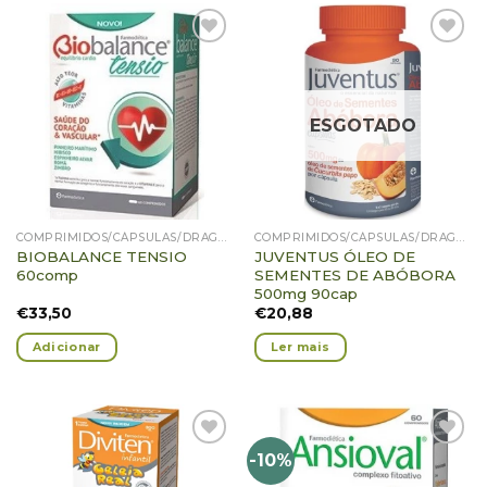
Adicionar
Adicionar
Favoritos
Favoritos
ESGOTADO
COMPRIMIDOS/CÁPSULAS/DRAGEIAS/PASTILHAS/GOMAS
COMPRIMIDOS/CÁPSULAS/DRAGEIAS/PASTILHAS/GOMAS
BIOBALANCE TENSIO
JUVENTUS ÓLEO DE
60comp
SEMENTES DE ABÓBORA
500mg 90cap
€
33,50
€
20,88
Adicionar
Ler mais
-10%
Adicionar
Adicionar