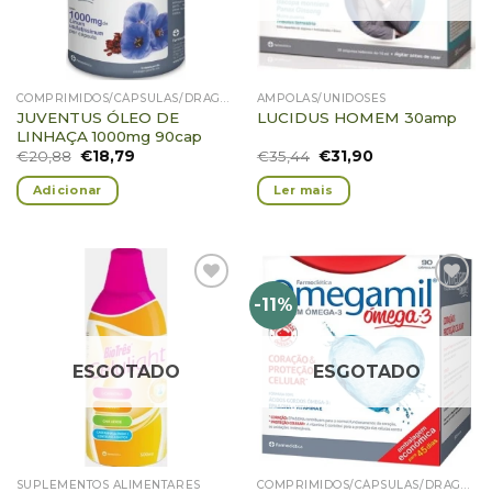
COMPRIMIDOS/CÁPSULAS/DRAGEIAS/PASTILHAS/GOMAS
AMPOLAS/UNIDOSES
JUVENTUS ÓLEO DE
LUCIDUS HOMEM 30amp
LINHAÇA 1000mg 90cap
€
20,88
€
18,79
€
35,44
€
31,90
Adicionar
Ler mais
-11%
Adicionar
Adicionar
Favoritos
Favoritos
ESGOTADO
ESGOTADO
SUPLEMENTOS ALIMENTARES
COMPRIMIDOS/CÁPSULAS/DRAGEIAS/PASTILHAS/GOMAS