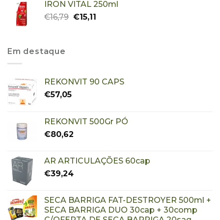
IRON VITAL 250ml
€
16,79
€
15,11
Em destaque
REKONVIT 90 CAPS
€
57,05
REKONVIT 500Gr PÓ
€
80,62
AR ARTICULAÇÕES 60cap
€
39,24
SECA BARRIGA FAT-DESTROYER 500ml +
SECA BARRIGA DUO 30cap + 30comp
C/OFERTA DE SECA BARRIGA 20saq