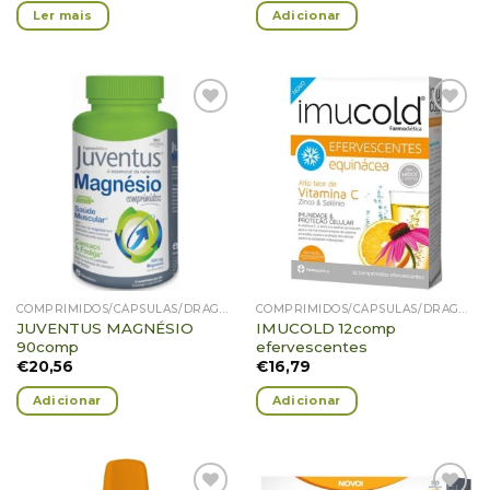
Ler mais
Adicionar
Adicionar
Adicionar
Favoritos
Favoritos
COMPRIMIDOS/CÁPSULAS/DRAGEIAS/PASTILHAS/GOMAS
COMPRIMIDOS/CÁPSULAS/DRAGEIAS/PASTILHAS/GOMAS
JUVENTUS MAGNÉSIO
IMUCOLD 12comp
90comp
efervescentes
€
20,56
€
16,79
Adicionar
Adicionar