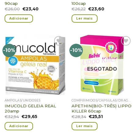
90cap
100cap
€
26,00
€
23,40
€
26,22
€
23,60
Adicionar
Ler mais
-10%
-10%
Adicionar
Adicionar
Favoritos
Favoritos
ESGOTADO
AMPOLAS/UNIDOSES
COMPRIMIDOS/CÁPSULAS/DRAGEIAS/PASTILHAS/GOMAS
IMUCOLD GELEIA REAL
APETHIN(BIO-TRÊS) LIPPO
20amp
KILLER 60cap
€
32,94
€
29,65
€
28,34
€
25,51
Adicionar
Ler mais