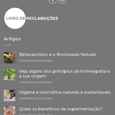
Artigos
Betacaroteno e o Bronzeado Natural
em
Comentários fechados
Betacaroteno
e
Veja alguns dos princípios da homeopatia e
o
a sua origem
Bronzeado
em
Comentários fechados
Natural
Veja
alguns
Higiene e cosmética naturais e sustentáveis
dos
em
Comentários fechados
princípios
Higiene
da
e
homeopatia
Quais os benefícios da suplementação?
cosmética
e
em