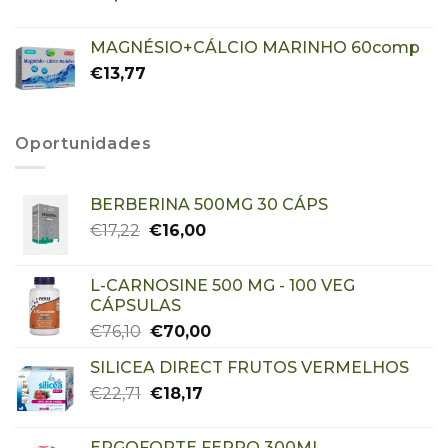
MAGNÉSIO+CÁLCIO MARINHO 60comp
€
13,77
Oportunidades
BERBERINA 500MG 30 CÁPS
€
17,22
€
16,00
L-CARNOSINE 500 MG - 100 VEG
CÁPSULAS
€
76,10
€
70,00
SILICEA DIRECT FRUTOS VERMELHOS
€
22,71
€
18,17
ERGOFORTE FERRO 300ML