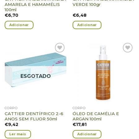
AMARELA E HAMAMÉLIS
VERDE 100gr
100ml
€
6,70
€
6,48
Adicionar
Adicionar
Adicionar
Adicionar
Favoritos
Favoritos
ESGOTADO
CORPO
CORPO
CATTIER DENTÍFRICO 2-6
ÓLEO DE CAMÉLIA E
ANOS SEM FLUOR 50ml
ARGAN 100ml
€
9,42
€
17,81
Ler mais
Adicionar