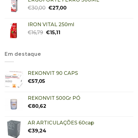
€
30,00
€
27,00
IRON VITAL 250ml
€
16,79
€
15,11
Em destaque
REKONVIT 90 CAPS
€
57,05
REKONVIT 500Gr PÓ
€
80,62
AR ARTICULAÇÕES 60cap
€
39,24