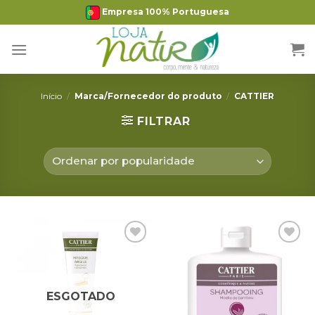
Skip
Empresa 100% Portuguesa
to
content
Início
/
Marca/Fornecedor do produto
/
CATTIER
FILTRAR
Adicionar
Adicionar
Favoritos
Favoritos
ESGOTADO