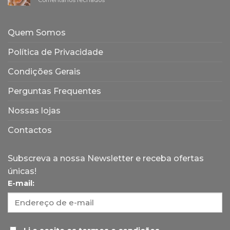
Comentários fechados
naturais
a
Quais
e
sua
os
sustentáveis
origem
benefícios
Quem Somos
da
suplementação?
Política de Privacidade
Condições Gerais
Perguntas Frequentes
Nossas lojas
Contactos
Subscreva a nossa Newsletter e receba ofertas
únicas!
E-mail: