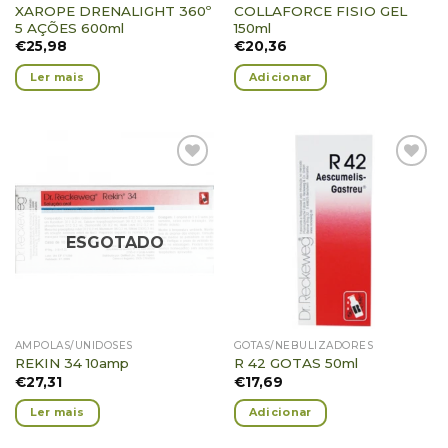
XAROPE DRENALIGHT 360º
COLLAFORCE FISIO GEL
5 AÇÕES 600ml
150ml
€
25,98
€
20,36
Ler mais
Adicionar
Adicionar
Adicionar
Favoritos
Favoritos
ESGOTADO
AMPOLAS/UNIDOSES
GOTAS/NEBULIZADORES
REKIN 34 10amp
R 42 GOTAS 50ml
€
27,31
€
17,69
Ler mais
Adicionar