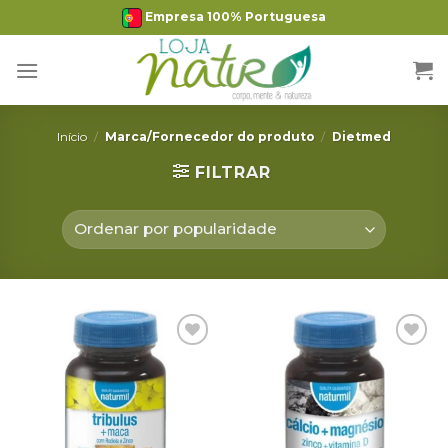
Skip
Empresa 100% Portuguesa
to
content
Início
/
Marca/Fornecedor do produto
/
Dietmed
FILTRAR
Adicionar
Adicionar
Favoritos
Favoritos