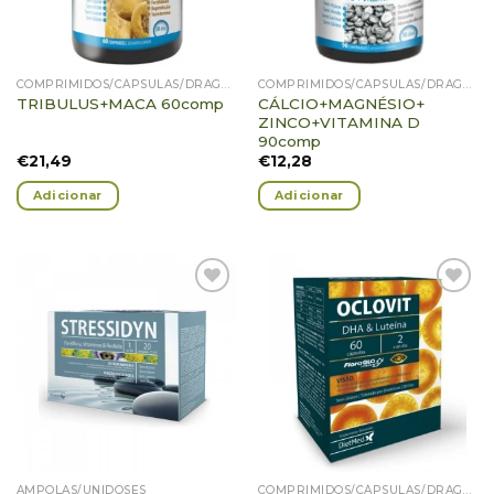
COMPRIMIDOS/CÁPSULAS/DRAGEIAS/PASTILHAS/GOMAS
COMPRIMIDOS/CÁPSULAS/DRAGEIAS/PASTILHAS/GOMAS
CÁLCIO+MAGNÉSIO+
TRIBULUS+MACA 60comp
ZINCO+VITAMINA D
90comp
€
21,49
€
12,28
Adicionar
Adicionar
Adicionar
Adicionar
Favoritos
Favoritos
AMPOLAS/UNIDOSES
COMPRIMIDOS/CÁPSULAS/DRAGEIAS/PASTILHAS/GOMAS