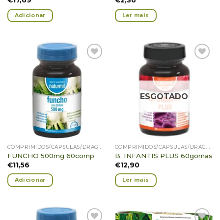
Adicionar
Ler mais
Adicionar
Adicionar
Favoritos
Favoritos
ESGOTADO
COMPRIMIDOS/CÁPSULAS/DRAGEIAS/PASTILHAS/GOMAS
COMPRIMIDOS/CÁPSULAS/DRAGEIAS/PASTILHAS/GOMAS
FUNCHO 500mg 60comp
B. INFANTIS PLUS 60gomas
€
11,56
€
12,90
Adicionar
Ler mais