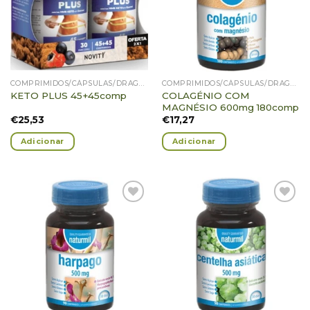
COMPRIMIDOS/CÁPSULAS/DRAGEIAS/PASTILHAS/GOMAS
COMPRIMIDOS/CÁPSULAS/DRAGEIAS/PASTILHAS/GOMAS
COLAGÉNIO COM
KETO PLUS 45+45comp
MAGNÉSIO 600mg 180comp
€
25,53
€
17,27
Adicionar
Adicionar
Adicionar
Adicionar
Favoritos
Favoritos