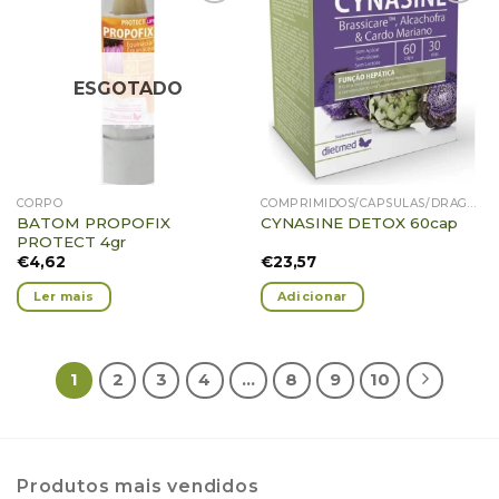
Adicionar
Adicionar
Favoritos
Favoritos
ESGOTADO
CORPO
COMPRIMIDOS/CÁPSULAS/DRAGEIAS/PASTILHAS/GOMAS
BATOM PROPOFIX
CYNASINE DETOX 60cap
PROTECT 4gr
€
4,62
€
23,57
Ler mais
Adicionar
1
2
3
4
…
8
9
10
Produtos mais vendidos