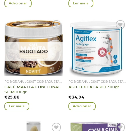
Adicionar
Ler mais
Adicionar
Adicionar
Favoritos
Favoritos
ESGOTADO
PÓS/GRÂNULOS/STICKS/SAQUETAS/CARTEIRAS
PÓS/GRÂNULOS/STICKS/SAQUETAS/CARTEIRAS
CAFÉ MARITA FUNCIONAL
AGIFLEX LATA PÓ 300gr
SLIM 100gr
€
25,88
€
34,94
Ler mais
Adicionar