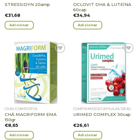
OCLOVIT DHA & LUTEÍNA
STRESSIDYN 20amp
60cap
€
31,68
€
34,94
Adicionar
Adicionar
Adicionar
Adicionar
Favoritos
Favoritos
CHÁS-COMPOSTOS
COMPRIMIDOS/CÁPSULAS/DRAGEIAS/PASTILHAS/GOMAS
CHÁ MAGRIFORM EMA
URIMED COMPLEX 30cap
150gr
€
8,65
€
26,61
Adicionar
Adicionar