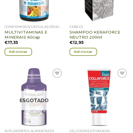
COMPRIMIDOS/CÁPSULAS/DRAGEIAS/PASTILHAS/GOMAS
CABELO
MULTIVITAMINAS E
SHAMPOO KERAFORCE
MINERAIS 60cap
NEUTRO 200ml
€
17,35
€
12,95
Adicionar
Adicionar
Adicionar
Adicionar
Favoritos
Favoritos
ESGOTADO
SUPLEMENTOS ALIMENTARES
GEL/CREMES/POMADAS