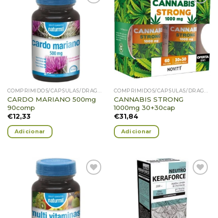
Adicionar
Adicionar
Favoritos
Favoritos
COMPRIMIDOS/CÁPSULAS/DRAGEIAS/PASTILHAS/GOMAS
COMPRIMIDOS/CÁPSULAS/DRAGEIAS/PASTILHAS/GOMAS
CARDO MARIANO 500mg
CANNABIS STRONG
90comp
1000mg 30+30cap
€
12,33
€
31,84
Adicionar
Adicionar
Adicionar
Adicionar
Favoritos
Favoritos