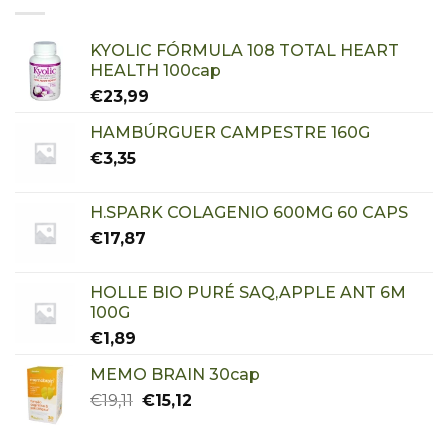
KYOLIC FÓRMULA 108 TOTAL HEART
HEALTH 100cap
€
23,99
HAMBÚRGUER CAMPESTRE 160G
€
3,35
H.SPARK COLAGENIO 600MG 60 CAPS
€
17,87
HOLLE BIO PURÉ SAQ,APPLE ANT 6M
100G
€
1,89
MEMO BRAIN 30cap
€
19,11
€
15,12