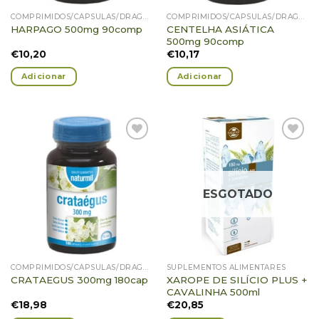
COMPRIMIDOS/CÁPSULAS/DRAGEIAS/PASTILHAS/GOMAS
COMPRIMIDOS/CÁPSULAS/DRAGEIAS/PASTILHAS/GOMAS
CENTELHA ASIÁTICA
HARPAGO 500mg 90comp
500mg 90comp
€
10,20
€
10,17
Adicionar
Adicionar
Adicionar
Adicionar
Favoritos
Favoritos
ESGOTADO
COMPRIMIDOS/CÁPSULAS/DRAGEIAS/PASTILHAS/GOMAS
SUPLEMENTOS ALIMENTARES
XAROPE DE SILÍCIO PLUS +
CRATAEGUS 300mg 180cap
CAVALINHA 500ml
€
18,98
€
20,85