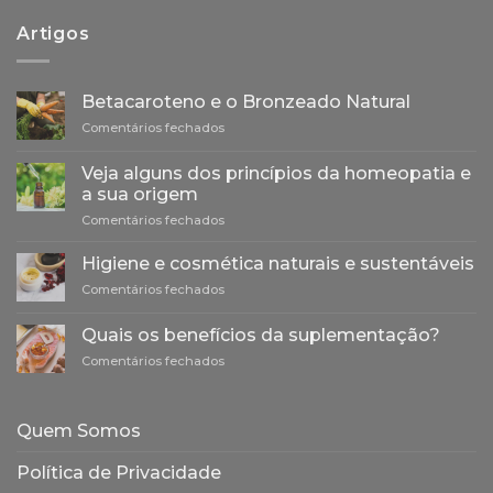
Artigos
Betacaroteno e o Bronzeado Natural
em
Comentários fechados
Betacaroteno
e
Veja alguns dos princípios da homeopatia e
o
a sua origem
Bronzeado
em
Comentários fechados
Natural
Veja
alguns
Higiene e cosmética naturais e sustentáveis
dos
em
Comentários fechados
princípios
Higiene
da
e
homeopatia
Quais os benefícios da suplementação?
cosmética
e
em
Comentários fechados
naturais
a
Quais
e
sua
os
sustentáveis
origem
benefícios
Quem Somos
da
suplementação?
Política de Privacidade