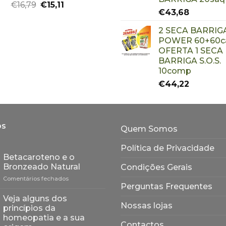
€
16,79
€
15,11
€
43,68
2 SECA BARRIG
POWER 60+60ca
OFERTA 1 SECA
BARRIGA S.O.S.
10comp
€
44,22
os
Quem Somos
Política de Privacidade
Betacaroteno e o
Bronzeado Natural
Condições Gerais
em
Comentários fechados
Perguntas Frequentes
Betacaroteno
e
Veja alguns dos
o
Nossas lojas
princípios da
Bronzeado
homeopatia e a sua
Natural
Contactos