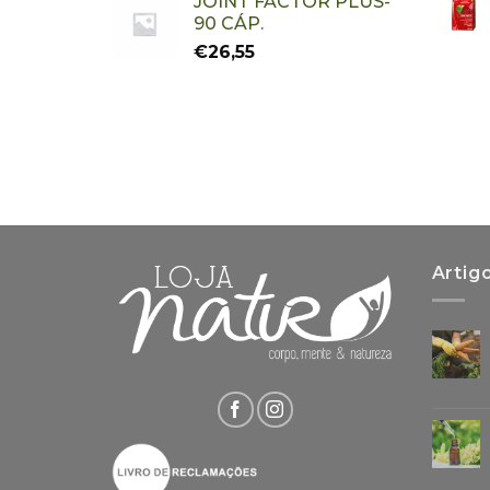
JOINT FACTOR PLUS-
90 CÁP.
€
26,55
Artig