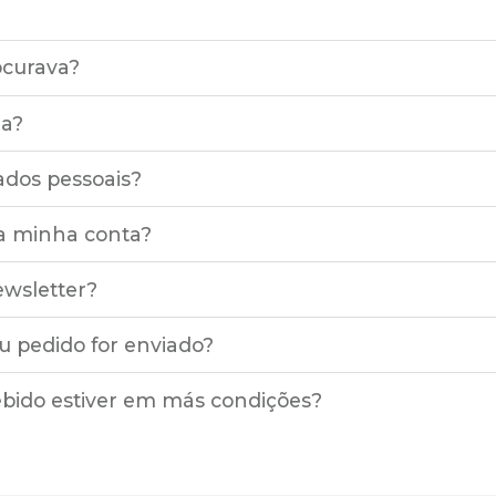
ocurava?
ma?
ados pessoais?
a minha conta?
ewsletter?
 pedido for enviado?
ebido estiver em más condições?