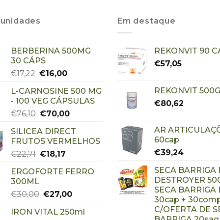
unidades
Em destaque
BERBERINA 500MG
REKONVIT 90 C
30 CÁPS
€
57,05
€
17,22
€
16,00
REKONVIT 500G
L-CARNOSINE 500 MG
- 100 VEG CÁPSULAS
€
80,62
€
76,10
€
70,00
AR ARTICULAÇ
SILICEA DIRECT
60cap
FRUTOS VERMELHOS
€
39,24
€
22,71
€
18,17
SECA BARRIGA 
ERGOFORTE FERRO
DESTROYER 500
300ML
SECA BARRIGA
€
30,00
€
27,00
30cap + 30com
C/OFERTA DE S
IRON VITAL 250ml
BARRIGA 20saq