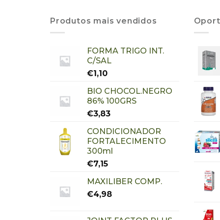
Produtos mais vendidos
Oport
FORMA TRIGO INT.
C/SAL
€
1,10
BIO CHOCOL.NEGRO
86% 100GRS
€
3,83
CONDICIONADOR
FORTALECIMENTO
300ml
€
7,15
MAXILIBER COMP.
€
4,98