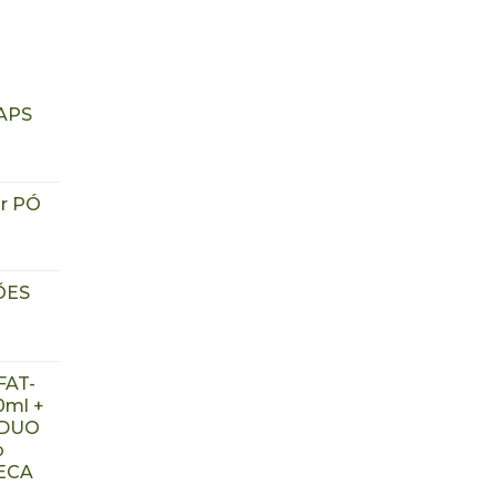
APS
r PÓ
ÕES
FAT-
ml +
 DUO
p
ECA