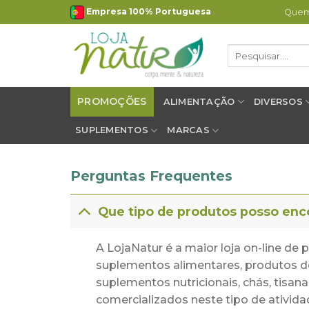
Skip
Empresa 100% Portuguesa
Que
to
content
Pesquisar
por:
PROMOÇÕES
ALIMENTAÇÃO
DIVERSOS
SUPLEMENTOS
MARCAS
Perguntas Frequentes
Que tipo de produtos posso enc
A LojaNatur é a maior loja on-line d
suplementos alimentares, produtos d
suplementos nutricionais, chás, tisan
comercializados neste tipo de ativida