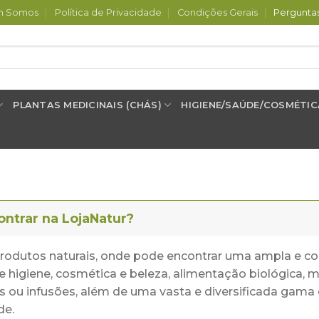
m Somos
Política de Privacidade
Condições Gerais
Pergunta
PLANTAS MEDICINAIS (CHÁS)
HIGIENE/SAÚDE/COSMÉTIC
ontrar na LojaNatur?
e produtos naturais, onde pode encontrar uma ampla e c
e higiene, cosmética e beleza, alimentação biológica
as ou infusões, além de uma vasta e diversificada gama
de.