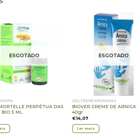
S
Adicionar
Ad
Favoritos
Fa
ESGOTADO
ESGOTADO
ERAPIA
GEL/CREMES/POMADAS
MMORTELLE PERPÉTUA DAS
BIOVER CREME DE ARNICA 
 BIO 5 ML
40gr
€
14,07
ais
Ler mais