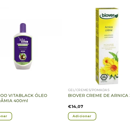
Adicionar
Ad
Favoritos
Fa
GEL/CREMES/POMADAS
OO VITABLACK ÓLEO
BIOVER CREME DE ARNICA 
ÂMIA 400ml
€
14,07
onar
Adicionar