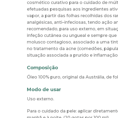
cosmético curativo para
o cuidado de múl
efetuadas pesquisas aos ingredientes
ati
vapor,
a partir das folhas recolhidas dos
ra
analgésicas, anti
–
infeciosas, tendo ação ant
recomendado, para uso externo, em
situa
infeção
cutânea ou ungueal e sempre que
molusco
contagioso, associado a uma tin
no tratamento da acne (comedões, pápulas 
situação associada a prurido e inflamação
Composição
Ó
leo 100% puro,
original da Austrália, de f
Modo de usar
Uso externo.
Para o cuidado da pele:
aplicar
diretament
manhã e à noite.
(20 gotas por 100 ml).