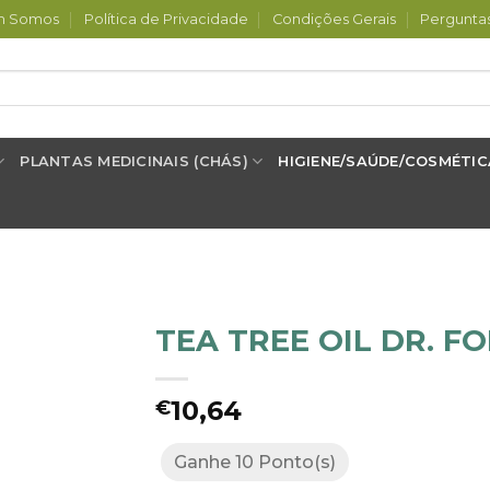
m Somos
Política de Privacidade
Condições Gerais
Pergunta
PLANTAS MEDICINAIS (CHÁS)
HIGIENE/SAÚDE/COSMÉTIC
TEA TREE OIL DR. F
10,64
nar
€
tos
Ganhe 10 Ponto(s)