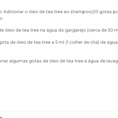
o:
Adicionar
o óleo d
e tea tree ao shamp
oo
(20 gotas po
o.
de óleo d
e tea
tree n
a água
do gargarejo (cerca de 50
m
 gota de ól
eo de tea tree a 5
ml (1 colher de chá) de água 
onar
algumas gotas de óleo de tea
tree à água de lava