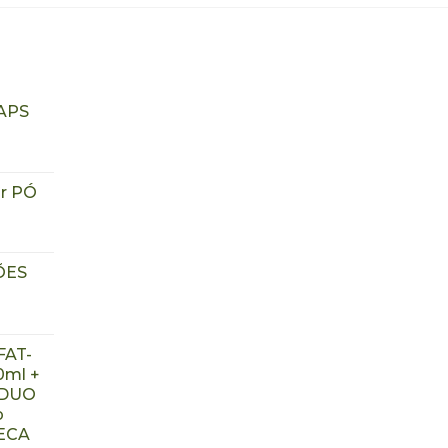
APS
r PÓ
ÕES
FAT-
ml +
 DUO
p
ECA