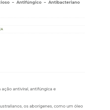
cioso – Antifúngico – Antibacteriano
CA
ção antiviral, antifúngica e
au
stralianos, os aborígenes,
como um óleo