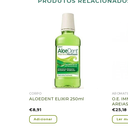
PRODUTOS RELACIONADO
Adicionar
Favoritos
CORPO
AROMAT
O.E. I
ALOEDENT ELIXIR 250ml
AREIAS
€
8,91
€
25,18
Adicionar
Ler m