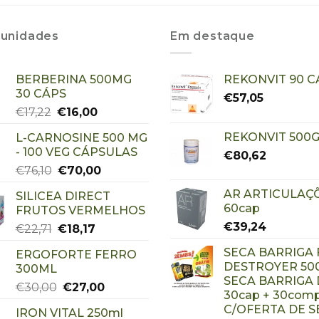
unidades
Em destaque
BERBERINA 500MG
REKONVIT 90 C
30 CÁPS
€
57,05
€
17,22
€
16,00
REKONVIT 500G
L-CARNOSINE 500 MG
- 100 VEG CÁPSULAS
€
80,62
€
76,10
€
70,00
AR ARTICULAÇ
SILICEA DIRECT
60cap
FRUTOS VERMELHOS
€
39,24
€
22,71
€
18,17
SECA BARRIGA 
ERGOFORTE FERRO
DESTROYER 500
300ML
SECA BARRIGA
€
30,00
€
27,00
30cap + 30com
C/OFERTA DE S
IRON VITAL 250ml