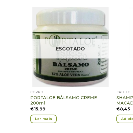
Adicionar
Favoritos
ESGOTADO
CORPO
CABELO
PORTALOE BÁLSAMO CREME
SHAMP
200ml
MACAD
€
15,99
€
8,45
Ler mais
Adici