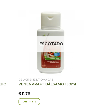
icionar
Adicionar
voritos
Favoritos
ESGOTADO
GEL/CREMES/POMADAS
BIO
VENENKRAFT BÁLSAMO 150ml
€
11,70
Ler mais