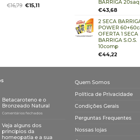
BARRIGA 20saq
€
16,79
€
15,11
€
43,68
2 SECA BARRIG
POWER 60+60ca
OFERTA 1 SECA
BARRIGA S.O.S.
10comp
€
44,22
os
Quem Somos
Política de Privacidade
Betacaroteno e o
Bronzeado Natural
Condições Gerais
em
Comentários fechados
Perguntas Frequentes
Betacaroteno
e
Veja alguns dos
o
Nossas lojas
princípios da
Bronzeado
homeopatia e a sua
Natural