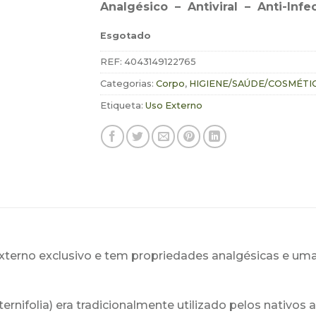
Analgésico – Antiviral – Anti-Infe
Esgotado
REF:
4043149122765
Categorias:
Corpo
,
HIGIENE/SAÚDE/COSMÉTI
Etiqueta:
Uso Externo
xterno exclusivo e tem propriedades analgésicas e uma a
ernifolia)
era
tradicionalmente utilizado pelos
nativos 