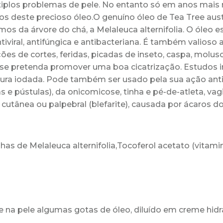
tiplos problemas de
pele.
No entanto só em anos mais
vos deste precioso óleo.
O genuíno óleo de Tea Tree
aus
mos da árvore do chá, a
Melaleuca
alternifolia
.
O óleo e
iviral,
antifúngica e antibacteriana. É também
valioso 
ções de cortes, feridas, picadas de
inseto, caspa, molu
 se
pretenda promover uma boa
cicatrização.
Estudos 
tura
iodada. Pode também ser usado pela sua ação anti-
e pústulas), da onicomicose, tinha e pé-de-atleta, va
 cutânea ou palpebral (blefarite), causada por ácaros 
olhas de
Melaleuca alternifolia
,
Tocoferol
acetato (vitamin
e na pele algumas gotas
de óleo
,
diluído em creme hidr