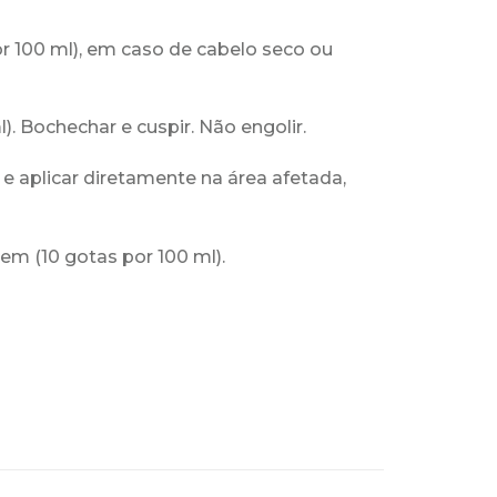
r 100 ml), em caso de
cabelo seco ou
l). Bochechar e cuspir.
Não engolir.
e apli
car
diretamente
na área afetada
,
gem (10 gotas por
100 ml).