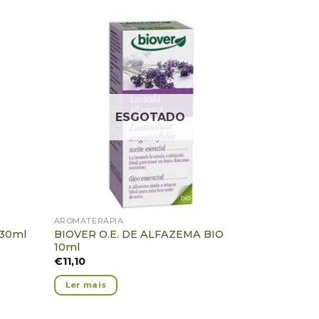
icionar
Adicionar
voritos
Favoritos
ESGOTADO
AROMATERAPIA
BIOVER O.E. DE ALFAZEMA BIO
30ml
10ml
€
11,10
Ler mais