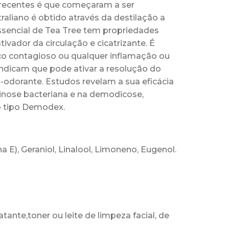
recentes é que começaram a ser
traliano
é obtido através da destilação a
ssencial de Tea Tree tem
propriedades
ativador da circulação e
cicatrizante.
É
sco contagioso ou
qualquer inflamação ou
indicam que pode
ativar a resolução do
odorante. Estudos revelam a sua eficácia
ginose bacteriana e na demodicose,
do tipo Demodex.
a E), Geraniol,
Linalool, Limoneno, Eugenol.
atante,
toner ou leite de limpeza facial, de