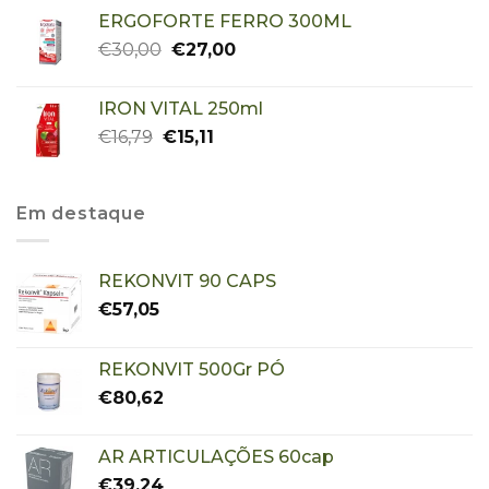
ERGOFORTE FERRO 300ML
€
30,00
€
27,00
IRON VITAL 250ml
€
16,79
€
15,11
Em destaque
REKONVIT 90 CAPS
€
57,05
REKONVIT 500Gr PÓ
€
80,62
AR ARTICULAÇÕES 60cap
€
39,24