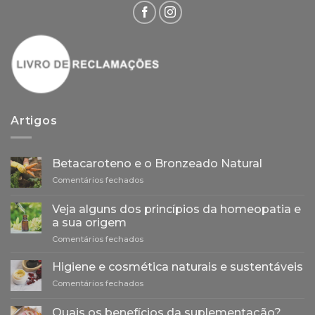
Artigos
Betacaroteno e o Bronzeado Natural
em
Comentários fechados
Betacaroteno
e
Veja alguns dos princípios da homeopatia e
o
a sua origem
Bronzeado
em
Comentários fechados
Natural
Veja
alguns
Higiene e cosmética naturais e sustentáveis
dos
em
Comentários fechados
princípios
Higiene
da
e
homeopatia
Quais os benefícios da suplementação?