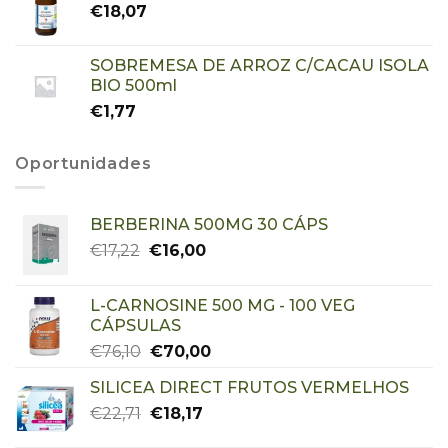
€
18,07
SOBREMESA DE ARROZ C/CACAU ISOLA
BIO 500ml
€
1,77
Oportunidades
BERBERINA 500MG 30 CÁPS
€
17,22
€
16,00
L-CARNOSINE 500 MG - 100 VEG
CÁPSULAS
€
76,10
€
70,00
SILICEA DIRECT FRUTOS VERMELHOS
€
22,71
€
18,17