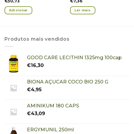
€
50,73
€
7,36
Adicionar
Ler mais
Produtos mais vendidos
GOOD CARE LECITHIN 1325mg 100cap
€
16,30
BIONA AÇUCAR COCO BIO 250 G
€
4,95
AMINIKUM 180 CAPS
€
43,09
ERGYMUNIL 250ml