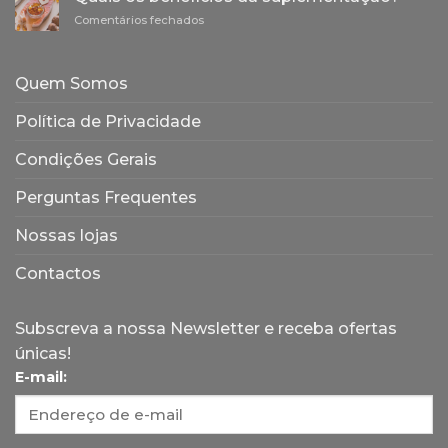
cosmética
e
em
Comentários fechados
naturais
a
Quais
e
sua
os
sustentáveis
origem
benefícios
Quem Somos
da
suplementação?
Política de Privacidade
Condições Gerais
Perguntas Frequentes
Nossas lojas
Contactos
Subscreva a nossa Newsletter e receba ofertas
únicas!
E-mail: